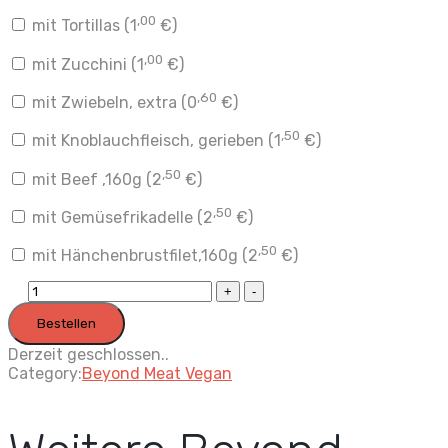
,00
mit Tortillas (
1
€
)
,00
mit Zucchini (
1
€
)
,60
mit Zwiebeln, extra (
0
€
)
,50
mit Knoblauchfleisch, gerieben (
1
€
)
,50
mit Beef ,160g (
2
€
)
,50
mit Gemüsefrikadelle (
2
€
)
,50
mit Hänchenbrustfilet,160g (
2
€
)
Beyond
Meat
Bestellen
Grilled
Greens
Derzeit geschlossen..
quantity
Category:
Beyond Meat Vegan