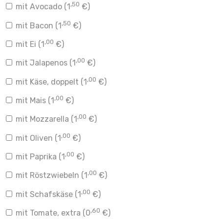
,50
mit Avocado (
1
€
)
,50
mit Bacon (
1
€
)
,00
mit Ei (
1
€
)
,00
mit Jalapenos (
1
€
)
,00
mit Käse, doppelt (
1
€
)
,00
mit Mais (
1
€
)
,00
mit Mozzarella (
1
€
)
,00
mit Oliven (
1
€
)
,00
mit Paprika (
1
€
)
,00
mit Röstzwiebeln (
1
€
)
,00
mit Schafskäse (
1
€
)
,60
mit Tomate, extra (
0
€
)