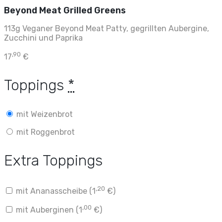
Beyond Meat Grilled Greens
113g Veganer Beyond Meat Patty, gegrillten Aubergine,
Zucchini und Paprika
,90
17
€
Toppings
*
mit Weizenbrot
mit Roggenbrot
Extra Toppings
,20
mit Ananasscheibe (
1
€
)
,00
mit Auberginen (
1
€
)